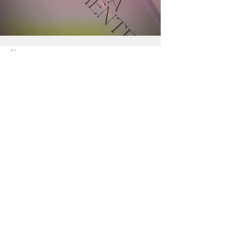
Síguenos en:
Suscríbete a nuestro boletín
Suscribirse ahora
Política de Privacidad
Contáctanos
lunarenamx@gmail.com